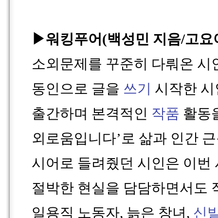
▶워킹푸어
(
백성민
지음
/
고요
소외문제를 꾸준히 다뤄온 시인
동인으로 글을
쓰기
시작한 시
출간하며 본격적인
작품
활동
외로움입니다’로 삶과 인간 근
시어로 들려줬던 시인은 이번 
절박한 현실을 담담하면서도 
일용직 노동자
,
늙은 창녀
,
신