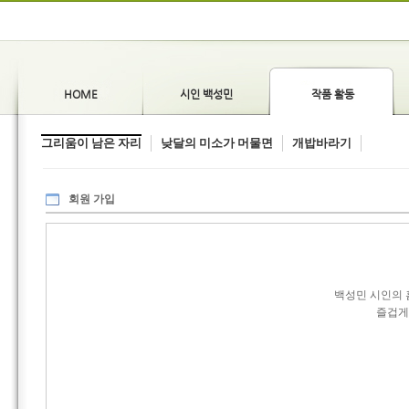
HOME
시인 백성민
작품 활동
그리움이 남은 자리
낮달의 미소가 머물면
개밥바라기
회원 가입
백성민 시인의 
즐겁게