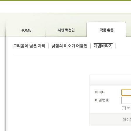
HOME
시인 백성민
작품 활동
그리움이 남은 자리
낮달의 미소가 머물면
개밥바라기
아이디
비밀번호
로
아이