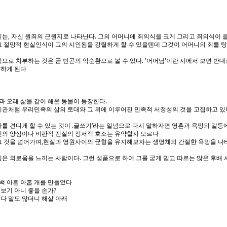
니는, 자신 원죄의 근원지로 나타난다. 그의 어머니에 죄의식을 크게 그리고 죄의식이 
그 절망적 현실인식이 그의 시인됨을 강렬하게 할 수 있을텐데 그것이 어머니의 죄를 
으로 치부하는 것은 곧 빈곤의 악순환으로 볼 수 있다. '어머님'이란 시에서 보면 반대
접하게 된다
족과 오래 삶을 같이 해온 동물이 등장한다.
치관처럼 우리민족의 삶의 토대와 그 위에 이루어진 민족적 서정성의 것을 고집하고 있
나를 견디게 할 수 있는 것이 .글쓰기‘라는 일념으로 다시 말하자면 영혼과 욕망의 갈
인의 양심이나 비판적 진실의 정서적 호소는 유약할지 모르나
그 것을 넘어가며,현실과 영원사이의 균형을 유지해보자는 생명체의 간절한 욕망을 나
은 외로움을 느끼는 사람이다. 그런 성품으로 하여 그를 굳게 믿고 따르는 많은 후배 
이백 아흔 아홉 개를 만들었다
보기 아니 좋을 손가?
다 말도 많더니 해살 아래