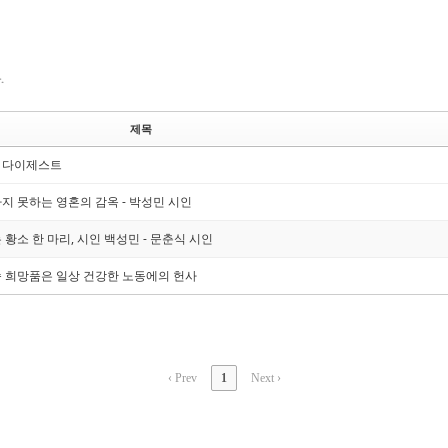
.
제목
0자 다이제스트
탈출하지 못하는 영혼의 감옥 - 박성민 시인
가는 황소 한 마리, 시인 백성민 - 문춘식 시인
절망속 희망품은 일상 건강한 노동에의 헌사
‹ Prev
1
Next ›