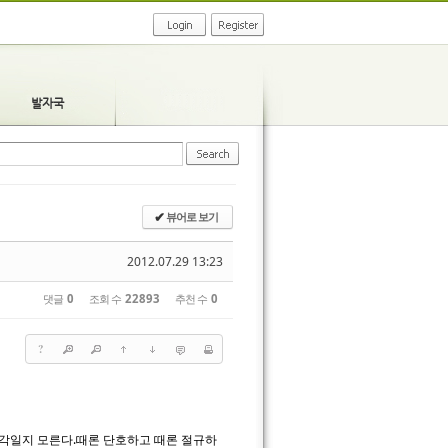
발자국
뷰어로 보기
✔
2012.07.29 13:23
댓글
0
조회 수
22893
추천 수
0
?
생각일지 모른다.때론 단호하고 때론 절규하