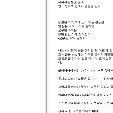
지펴지는 불꽃 옆에
언 고등어와 동태가 곁불을 쬔다.
동결된 기억 속에 남아 있는 본능은
언 몸을 녹여 바다로 향하고
꿈꾸던 바다는
무딘 칼날 아래 잘려진다.
-꿈꾸는 바다. 중에서-
나는 백시인의 눈을 생각할 면, 어릴 때
그 서글한 눈빛에는 아무도 그에게 거짓말
고 포장을 한다는 말도 아니다. 크게 살든
다.
살아남아야 하는 단 한순간의 서툰 욕망 
두개로 갈라진 발굽은 얼마나 단단하게 
고랑과 들판마다 채워진 따뜻한 입김과 
싸리나무가지의 매서움은 몇 대를 이어서
스스로 잘라버리고 싶은 어젯밤의 가는 숨
선지 국 한 그릇을 맛나게 비워