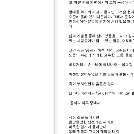
고, 때론 명료한 평상시의 그의 육성이 
현대를 위기의 시대라 한다면 그것은 현대
수준에 올라 있기 때문이다. 그래서 문학
진정성이란 문학이 위기에 처해 있을 때,
다
삶의 기쁨을 통해 살아 있음을 느끼고 싶
있는 사람들이나 할 수 있는 말을, 소외
그의 시는 '공씨의 하루''백정''꿈꾸는 
노동의 뒤편에 자리한 고루함, 고통, 울분
삐걱거리는 손수레에 끌려나오는 골목길
어젯밤 쌓아두었던 서툰 꿈들이 툴툴거리
혹여 부지런한 마음들은 알까
날마다 버려지는 *산 61-4*의 비명 소리
-공씨의 하루 중에서-
시장 길을 들어서면
올망졸망한 생선좌판 사이로
비웃한 열기가 묻어난다.
동태 궤짝과 고등어 궤짝을 태워