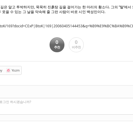
길은 알고 투박하지만, 묵묵히 진흙탕 길을 걸어가는 한 마리의 황소다. 그의 “탈‘에서
 웃을 수 있는 그 날을 약속해 줄 그런 사람이 바로 시인 백성민이다.
tway/BtoK/169?docid=CExP|BtoK|169|20060405144453&q=%B9%E9%BC%BA%B
0
0
추천
비추천
ay
Yozm
 로그인 하시겠습니까?