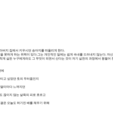
 할아버지 집에서 키우시던 송아지를 떠올리게 한다.
을 못하게 하는 위력이 있다.그는 개인적인 일에는 쉽게 속내를 드러내지 않는다. 자신
 작게 살든 누구에게라도 그 무엇이 되면서 산다는 것이 자기 실천의 과정에서 동떨어 진
앞에
버티고 싶었던 生의 두터움인지
등덜미마다 느껴지던
도 끊이지 않는 살육의 피로 흐르고
결은 오늘도 허기진 배를 채우기 위해