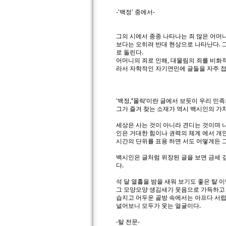
-'백정' 중에서-
그의 시에서 종종 나타나는 죄 많은 어머
보다는 오히려 반대 현상으로 나타난다. 
로 돌린다.
어머니의 죄로 인해, 대물림의 죄를 비화적
라서 자학적인 자기연민에 글들을 자주 
'백정,‘’몰락‘이란 글에서 보듯이 우리 민
그가 즐겨 찾는 소재가 역시 백시인의 가
세상은 사는 것이 아니라 견디는 것이며 
인은 거대한 힘이나 권력의 체계 에서 개
시간의 단위를 표용 하면 서도 어떻게든 
백시인은 글처럼 위장된 글을 보면 금세 깊
다.
석 달 열흘을 밤을 새워 보기도 좋은 탈 
그 모양모양 생김새가 웃음으로 가득하고 
습지고 어두운 골방 속에서는 아프다 서럽
널어보니 모두가 웃는 얼굴이다.
-탈 전문-